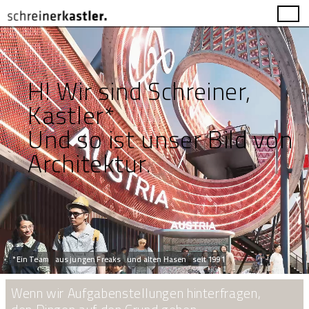
H! Wir sind Schreiner,
Kastler*
Und so ist unser Bild von
Architektur.
*Ein Team
aus jungen Freaks
und alten Hasen
seit 1991
Wenn wir Aufgabenstellungen hinterfragen,