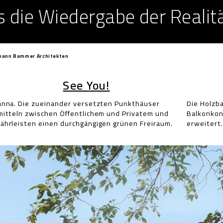
ls die Wiedergabe der Realitä
fmann Bammer Architekten
See You!
der versetzten Punkthäuser
 mit umlaufenden, filigranen
erweitert