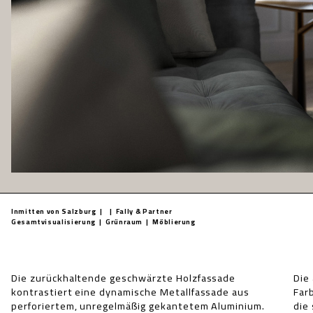
Inmitten von Salzburg | | Fally & Partner
Gesamtvisualisierung | Grünraum | Möblierung
Die zurückhaltende geschwärzte Holzfassade
Die aufeinander abgestimmten Materialien und
einfügen und dennoch selbstbewusst in Erscheinung
kontrastiert eine dynamische Metallfassade aus
Farben differenzieren subtil die einzelnen Baukörper,
perforiertem, unregelmäßig gekantetem Aluminium.
die sich dadurch harmonisch in ihre Umgebung