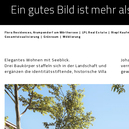
Ein gutes Bild ist mehr a
Flora Residences, Krumpendorf am Wörthersee | LPL Real Estate | Riepl Kau
Gesamtvisualisierung | Grünraum | Möblierung
Elegantes Wohnen mit Seeblick.
Johanna. Die zueinan
Die Holzbauten werden
Drei Baukörper staffeln sich in der Landschaft und
vermitteln zwischen Öffentlichem und Privatem und
Balkonkonstruktionen mit textilen Vorhängen
ergänzen die identitätsstiftende, historische Villa
gewährleisten einen durchgängigen grünen Freiraum.