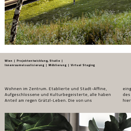
Wien | Projektentwicklung, Studie |
Innenraumvisualisierung | Möblierung | Virtual Staging
Wohnen im Zentrum. Etablierte und Stadt-Affine,
eingerichteten Wohnungen spiegeln die Lebendigkeit
Hochwertiges und günstig Trendiges leben
Aufgeschlossene und Kulturbegeisterte, alle haben
des Umfelds und die vielfältigen Interessen wider:
miteinander. Und Design-Klassiker verraten den
Anteil am regen Grätzl-Leben. Die von uns
hier ergänzen sich Tradition und Moderne, fein